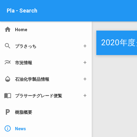
Pla - Search
home
Home
2020
search
プラさっち
multiline_chart
市況情報
opacity
石油化学製品情報
import_contacts
プラサーチグレード便覧
local_parking
樹脂概要
info_outline
News