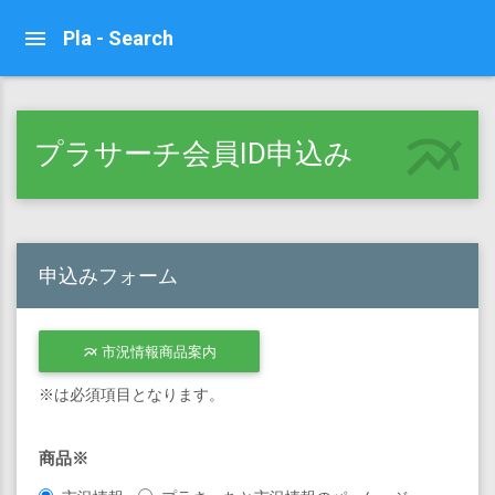
Pla - Search
multiline_chart
プラサーチ会員ID申込み
申込みフォーム
市況情報商品案内
multiline_chart
※は必須項目となります。
商品※