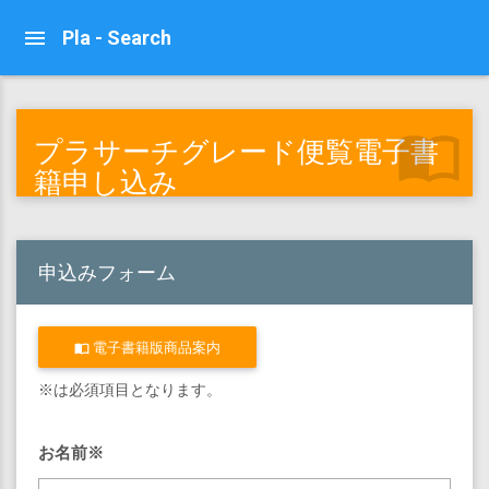
Pla - Search
import_contacts
プラサーチグレード便覧電子書
籍申し込み
申込みフォーム
電子書籍版商品案内
import_contacts
※は必須項目となります。
お名前※