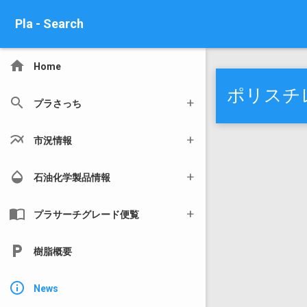
Pla - Search
home
Home
ポリスチレ
search
プラさっち
multiline_chart
市況情報
opacity
石油化学製品情報
import_contacts
プラサーチグレード便覧
local_parking
樹脂概要
info_outline
News