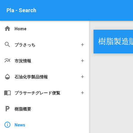
Pla - Search
home
Home
樹脂製造
search
プラさっち
multiline_chart
市況情報
opacity
石油化学製品情報
import_contacts
プラサーチグレード便覧
local_parking
樹脂概要
info_outline
News