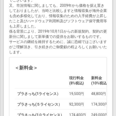
でございます。
又、市況情報に関しましても、2009年から価格を据え置き
しておりましたが、当時と比較しますと情報収集が海外企業
も含め多様化しており、情報収集のための入手経費が上昇し
たこと及びハードウェア利用料及びソフトウェア保守費用等
も上昇しました。
係る背景により、2019年10月1日からの新規契約、契約の更
新分に関しまして新単価での提供をお願いするものです。
サービスの継続を維持するために、誠に恐縮ではございます
がご理解頂き、引き続きのご御愛顧の程よろしくお願いいた
します。
＜新料金＞
現行料金
新料金
(8%税込)
(10%税込)
プラさっち(1ライセンス）
19,500円
48,800円
プラさっち(５ライセンス）
92,300円
174,300円
プラさっち(1０ライセンス）
174,400円
249,000円