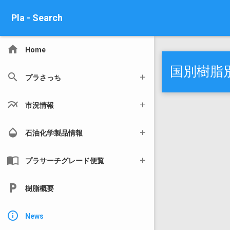
Pla - Search
home
Home
国別樹脂別
search
プラさっち
multiline_chart
市況情報
opacity
石油化学製品情報
import_contacts
プラサーチグレード便覧
local_parking
樹脂概要
info_outline
News