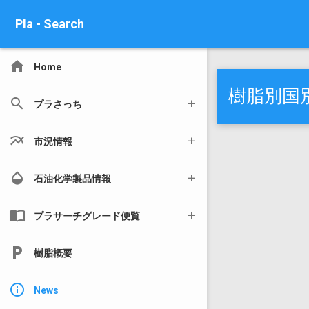
Pla - Search
home
Home
樹脂別国別
search
プラさっち
multiline_chart
市況情報
opacity
石油化学製品情報
import_contacts
プラサーチグレード便覧
local_parking
樹脂概要
info_outline
News