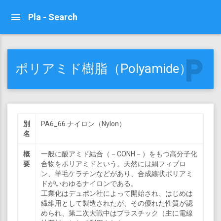
Pla - Search
local_parking
ポリアミド樹脂（Polyamide）
別
PA6_66 ナイロン（Nylon）
名
概
一般に酸アミド結合（－CONH－）をもつ高分子化
要
合物をポリアミドという。天然には絹フィブロ
ン、羊毛ケラチンなどがあり、合成線状ポリアミ
ドがいわゆるナイロンである。
工業化はデュポン社によって開始され、はじめは
繊維用として製造されたが、その優れた性質が認
められ、第二次大戦中はプラスチック（主に電線