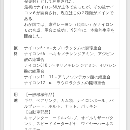
被覆材）として利用された。
最初はナイロン66が主体であったが、その後ナイ
ロン６が開発され、現在はこの２種類がメインで
ある。
わが国では、東洋レーヨン（現東レ）がナイロン
６の合成、重合に成功し1951年に、本格的生産を
開始した。
原
ナイロン6：ε－カプロラクタムの開環重合
料
ナイロン66：ヘキサメチレンジアミン、アジピン
酸の縮重合
ナイロン610：ヘキサメチレンジアミン、セバシン
酸の縮重合
ナイロン11：11－アミノウンデカン酸の縮重合
ナイロン12：ω－ラウロラクタムの開環重合
用
【一般機械部品】
途
ギヤ、ベアリング、カム類、ナイロンボール、バ
ルブシート、ボルト、ナット、パッキン
【自動車部品】
キャブレターニードルバルブ、オイルリザーバタ
ンク、スピードメーターギヤ、ワイヤーハーネス
ネクター