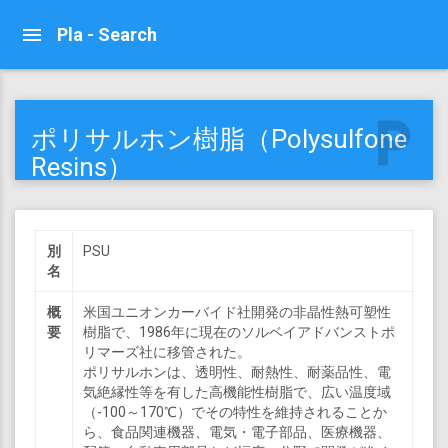
Pla - Search
local_parking
ポリサルホン樹脂（Polysulfone
Resins）
別
PSU
名
概
米国ユニオンカーバイド社開発の非晶性熱可塑性
要
樹脂で、1986年に現在のソルベイアドバンストポ
リマーズ社に移管された。
ポリサルホンは、透明性、耐熱性、耐薬品性、電
気絶縁性等を有した高機能性樹脂で、広い温度域
（-100～170℃）でその特性を維持されることか
ら、食品関連機器、電気・電子部品、医療機器、