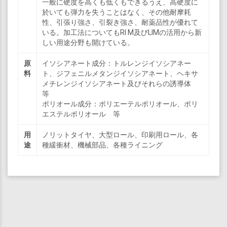
一般に硬度を高くも低くもできるうえ、高硬度に
於いても弾力を失うことはなく、その他耐摩耗
性、引張り強さ、引裂き強さ、耐薬品性が優れて
いる。加工法についてもRI M及びLIMの活用から新
しい用途分野も開けている。
原
イソシアネート成分：トルレンジイソシアネー
料
ト、ジフェニルメタンジイソシアネート、ヘキサ
メチレンジイソシアネート及びそれらの誘導体
等
ポリオール成分：ポリエーテルポリオール、ポリ
エステルポリオール 等
用
ノリットタイヤ、大型ロール、印刷用ロール、各
途
種緩衝材、機械部品、各種ライニング