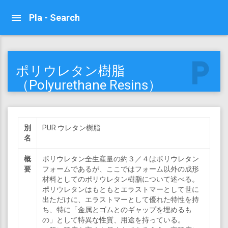
Pla - Search
local_parking
ポリウレタン樹脂
（Polyurethane Resins）
別
PUR ウレタン樹脂
名
概
ポリウレタン全生産量の約３／４はポリウレタン
要
フォームであるが、ここではフォーム以外の成形
材料としてのポリウレタン樹脂について述べる。
ポリウレタンはもともとエラストマーとして世に
出ただけに、エラストマーとして優れた特性を持
ち、特に「金属とゴムとのギャップを埋めるも
の」として特異な性質、用途を持っている。